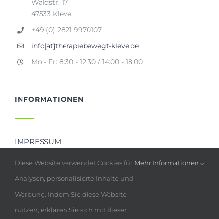
Waldstr. 17
47533 Kleve
+49 (0) 2821 9970107
info[at]therapiebewegt-kleve.de
Mo - Fr: 8:30 - 12:30 / 14:00 - 18:00
INFORMATIONEN
IMPRESSUM
DATENSCHUTZ
Diese Website verwendet Cookies für
Mehr Informationen
KONTAKTSEITE
Analysen, personalisierte Inhalte und
Werbung. Indem Sie diese Website
nutzen, erklären Sie sich mit dieser